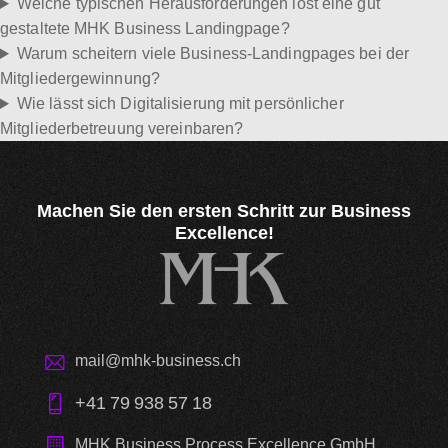
Welche typischen Herausforderungen löst eine gut
gestaltete MHK Business Landingpage?
Warum scheitern viele Business-Landingpages bei der
Mitgliedergewinnung?
Wie lässt sich Digitalisierung mit persönlicher
Mitgliederbetreuung vereinbaren?
Machen Sie den ersten Schritt
zur Business
Excellence!
mail@mhk-business.ch
+41 79 938 57 18
MHK Business Process Excellence GmbH