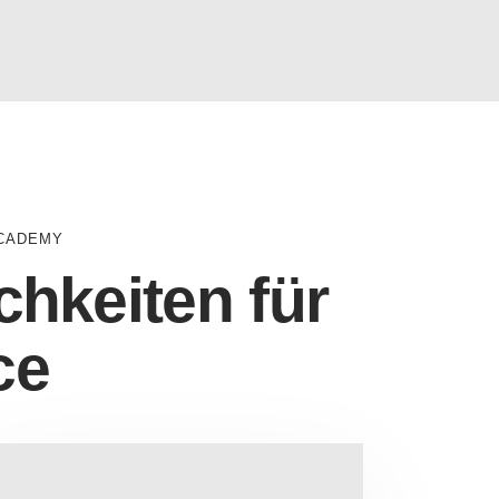
ACADEMY
hkeiten für
ce