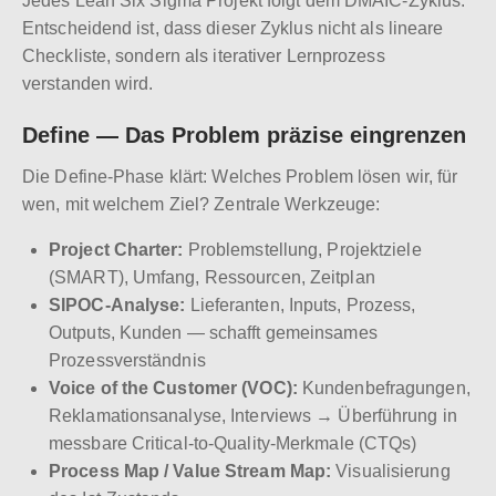
Jedes Lean Six Sigma Projekt folgt dem DMAIC-Zyklus.
Entscheidend ist, dass dieser Zyklus nicht als lineare
Checkliste, sondern als iterativer Lernprozess
verstanden wird.
Define — Das Problem präzise eingrenzen
Die Define-Phase klärt: Welches Problem lösen wir, für
wen, mit welchem Ziel? Zentrale Werkzeuge:
Project Charter:
Problemstellung, Projektziele
(SMART), Umfang, Ressourcen, Zeitplan
SIPOC-Analyse:
Lieferanten, Inputs, Prozess,
Outputs, Kunden — schafft gemeinsames
Prozessverständnis
Voice of the Customer (VOC):
Kundenbefragungen,
Reklamationsanalyse, Interviews → Überführung in
messbare Critical-to-Quality-Merkmale (CTQs)
Process Map / Value Stream Map:
Visualisierung