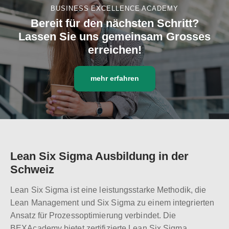
BUSINESS EXCELLENCE ACADEMY
Bereit für den nächsten Schritt?
Lassen Sie uns gemeinsam Grosses
erreichen!
mehr erfahren
Lean Six Sigma Ausbildung in der
Schweiz
Lean Six Sigma ist eine leistungsstarke Methodik, die
Lean Management und Six Sigma zu einem integrierten
Ansatz für Prozessoptimierung verbindet. Die
BEXAcademy bietet zertifizierte Lean Six Sigma